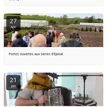
27
Apr
Portes ouvertes aux serres d’Epinal
21
Jan