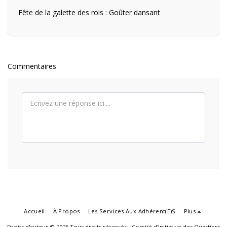
Fête de la galette des rois : Goûter dansant
Commentaires
Accueil
À Propos
Les Services Aux Adhérent(e)s
Plus
Droits d'auteur © 2026 Tous droits réservés -
Comité d'Initiative des Quartiers